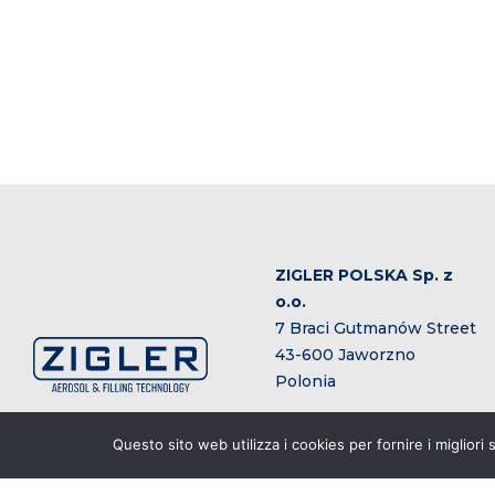
ZIGLER POLSKA Sp. z
o.o.
7 Braci Gutmanów Street
43-600 Jaworzno
Polonia
Reparto vendite
Questo sito web utilizza i cookies per fornire i migliori
sales@zigler.eu
+48 600 248 400