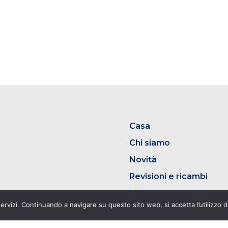
Casa
Chi siamo
Novità
Revisioni e ricambi
Zigler Lab
 servizi. Continuando a navigare su questo sito web, si accetta l’utilizzo 
Stabilimento “chiavi in
Attualità