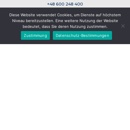
+48 600 248 400
+48 32 616 36 70 wew. 114
Diese Website verwendet Cookies, um Dienste auf höchstem
Niveau bereitzustellen. Eine weitere Nutzung der Website
Kundenservice
bedeutet, dass Sie deren Nutzung zustimmen.
service@zigler.eu
Zustimmung
Datenschutz-Bestimmungen
+48 600 248 300
+48 32 616 36 70 wew. 110
Startseite
Über uns
Neu
Reparaturen und ersatzteile
Zigler Lab
Schlüsselfertige fabrik
Aktuelles